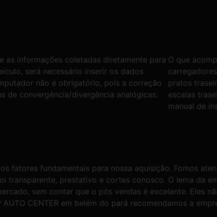
e as informações coletadas diretamente para
O que acompa
ículo, será necessário inserir os dados
carregadores;
putador não é obrigatório, pois a correção
pratos trasei
as de convergência/divergência analógicas.
escalas trase
manual de in
 os fatores fundamentais para nossa aquisição. Fomos at
 foi transparente, prestativo e cortes conosco. O lema 
ercado, sem contar que o pós vendas é excelente. Eles n
á SP AUTO CENTER em belém do pará recomendamos a empre