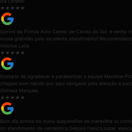
Iza Lorenzi
★
★
★
★
★
Somos da Primus Auto Center de Caxias do Sul, e venho 
nossa gratidão pelo excelente atendimento! Recomendam
Vinicius Leite
★
★
★
★
★
Gostaria de agradecer e parabenizar a equipe Machine-Pro
chegam bem rápido por aqui obrigado pela atenção e parc
Sidineia Marques
★
★
★
★
★
Bom dia,somos da mano suspensões de maravilha sc.confes
do atendimento da vendedora Debora Deluca,super atenci