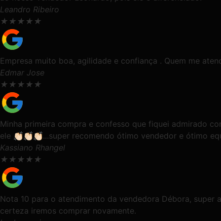
Leandro Ribeiro
★
★
★
★
★
Empresa muito boa, agilidade e confiança . Quem me aten
Edmar Jose
★
★
★
★
★
Minha primeira compra e confesso que fiquei admirado co
ele 👏🏻👏🏻👏🏻...super recomendo ótimo vendedor e ótimo 
Kassiano Rhangel
★
★
★
★
★
Nota 10 para o atendimento da vendedora Débora, super a
certeza iremos comprar novamente.