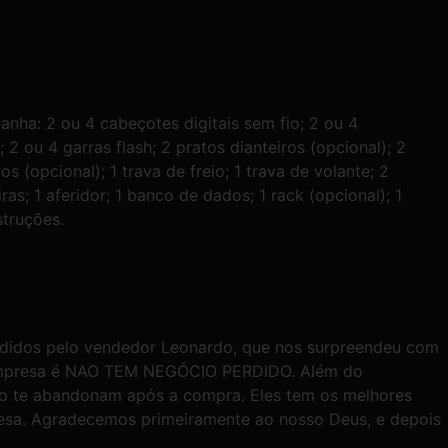
nha: 2 ou 4 cabeçotes digitais sem fio; 2 ou 4
 2 ou 4 garras flash; 2 pratos dianteiros (opcional); 2
ros (opcional); 1 trava de freio; 1 trava de volante; 2
iras; 1 aferidor; 1 banco de dados; 1 rack (opcional); 1
struções.
endidos pelo vendedor Leonardo, que nos surpreendeu com
da empresa é NAO TEM NEGÓCIO PERDIDO. Além do
ão te abandonam após a compra. Eles tem os melhores
sa. Agradecemos primeiramente ao nosso Deus, e depois