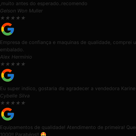
,muito antes do esperado..recomendo
Gelson Won Muller
★
★
★
★
★
Empresa de confiança e maquinas de qualidade, comprei u
embalado.
Alex Hermínio
★
★
★
★
★
Eu super indico, gostaria de agradecer a vendedora Karine
Cybelle Silva
★
★
★
★
★
Equipamentos de qualidade! Atendimento de primeira! Quer
1000!! Parabéns!! 🤩