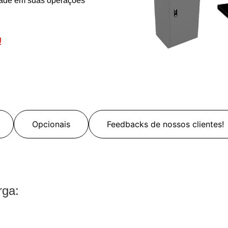
idade em suas operações
!
Opcionais
Feedbacks de nossos clientes!
rga: