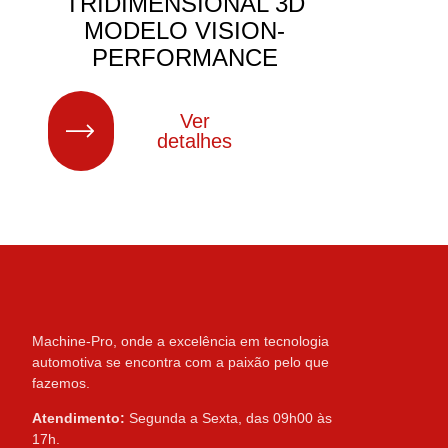
TRIDIMENSIONAL 3D
MODELO VISION-
PERFORMANCE
Ver
detalhes
Machine-Pro, onde a excelência em tecnologia
automotiva se encontra com a paixão pelo que
fazemos.
Atendimento:
Segunda a Sexta, das 09h00 às
17h.