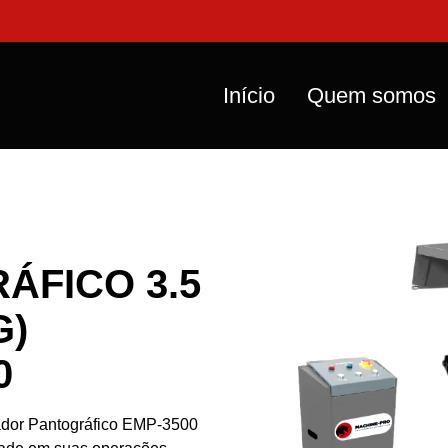
Início
Quem somos
ÁFICO 3.5
G)
0
vador Pantográfico EMP-3500