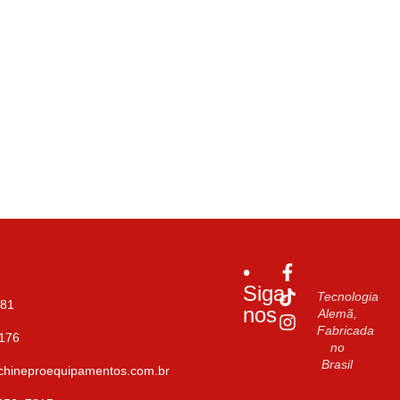
•
Siga-
Tecnologia
081
nos
Alemã,
Fabricada
9176
no
Brasil
hineproequipamentos.com.br